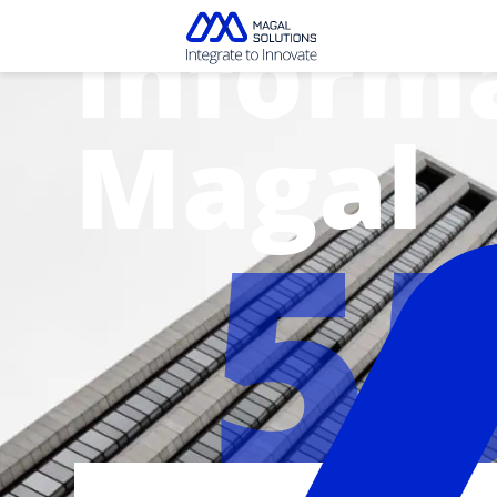
Inform
Magal
5