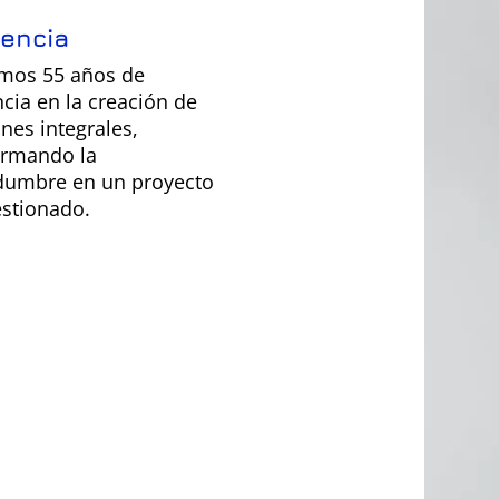
lencia
mos 55 años de
cia en la creación de
nes integrales,
ormando la
idumbre en un proyecto
estionado.