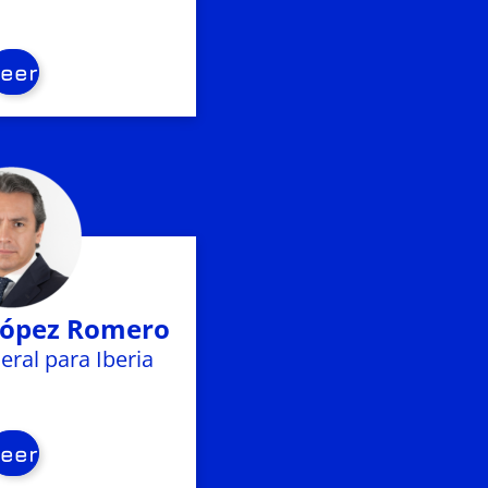
Leer
López Romero
eral para Iberia
Leer