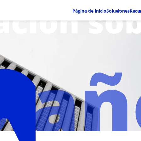
ación so
Página de inicio
Soluciones
Recu
5 añ