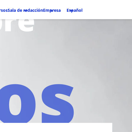
bre
rsos
Sala de redacción
Empresa
Español
os