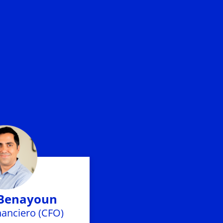
Benayoun
nanciero (CFO)